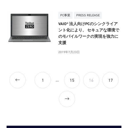
PC事業
PRESS RELEASE
VAIO® 法人向けPCのシンクライア
ント化により、 セキュアな環境で
のモバイルワークの実現を強力に
支援
2019年7月23日
投
Newer
…
1
15
16
17
稿
の
posts
Older
ペ
ー
posts
ジ