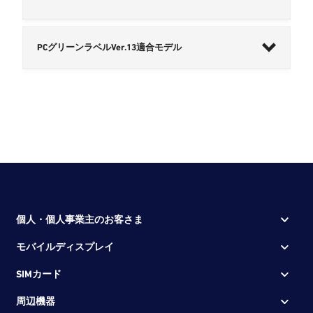
PCグリーンラベルVer.13適合モデル
シリーズ名
型番
環境性能
VAIO Z
VJZ141
★★★
（カスタマイズモデ
ル）
VAIO S15
VJS154
★★☆
個人・個人事業主のお客さま
（カスタマイズモデ
ル）
VJS121
★★☆
モバイルディスプレイ
VAIO SX12
VJS122
★★☆
SIMカード
（カスタマイズモデ
ル）
VJS123
★★☆
周辺機器