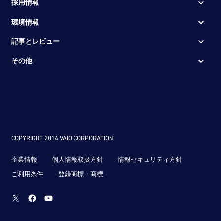
ル）
採用情報
VAIO S15
VJS152
★★☆
（カスタマイズモデ
環境情報
ル）
VAIO Pro 11
VJP1111
★★★
記事とレビュー
（カスタマイズモデ
ル）
その他
VAIO Pro11 | mk2
VJP1128
★★☆
（カスタマイズモデ
ル）
VAIO Pro 13
VJP1311
★★★
（カスタマイズモデ
ル）
VAIO Pro 13 | mk2
VJP1321
★★☆
（カスタマイズモデ
ル）
COPYRIGHT 2014 VAIO CORPORATION
VAIO Pro 13 | mk3
VJP1338
★★☆
（カスタマイズモデ
ル）
企業情報
個人情報取扱方針
情報セキュリティ方針
VAIO Z Canvas
VJZ12A1
★★☆
（カスタマイズモデ
ご利用条件
登録商標・商標
ル）
VAIO Z
VJZ13A1
★★☆
（カスタマイズモデ
Twitter
Facebook
Youtube
ル）
VAIO Z （フリップモ
VJZ13B1
★★☆