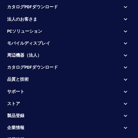
VAIO S15
VJS153
★★☆
カタログPDFダウンロード
（カスタマイズモデ
ル）
法人のお客さま
VJS141
★★☆
VAIO SX14
VJS142
★★☆
PCソリューション
（カスタマイズモデ
ル）
VJS143
★★☆
モバイルディスプレイ
VAIO A12
VJA121
★★★
周辺機器（法人）
（カスタマイズモデ
ル）
カタログPDFダウンロード
VAIO S11
VJS1111
★★☆
（カスタマイズモデ
VJS1118
ル）
品質と技術
VAIO S11
VJS112
★★☆
（カスタマイズモデ
サポート
ル）
VAIO S13
VJS1311
★★☆
ストア
（カスタマイズモデ
ル）
VAIO S13
VJS132
★★☆
製品登録
（カスタマイズモデ
ル）
企業情報
VAIO S15
VJS1511
★★☆
（カスタマイズモデ