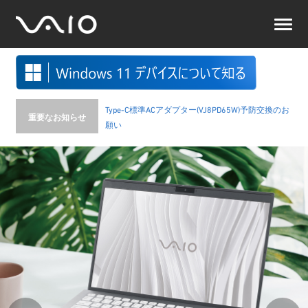
VAIO
公
式
サ
イ
ト
Type-C標準ACアダプター(VJ8PD65W)予防交換のお
重要なお知らせ
願い