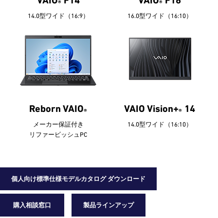
®
®
14.0型ワイド（16:9）
16.0型ワイド（16:10）
Reborn VAIO
VAIO Vision+
14
®
®
メーカー保証付き
14.0型ワイド（16:10）
リファービッシュPC
個人向け標準仕様モデルカタログ ダウンロード
購入相談窓口
製品ラインアップ