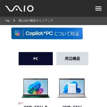
VAIO
公
Top
個人向け製品ラインアップ
式
サ
イ
ト
PC
周辺機器