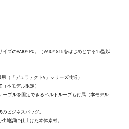
画面サイズのVAIO® PC。（VAIO® S15をはじめとする15型以
」採用（「デュラテクトV」シリーズ共通）
配置（本モデル限定）
、ケーブルを固定できるベルトループも付属（本モデル
状のビジネスバッグ。
）を生地調に仕上げた本体素材。