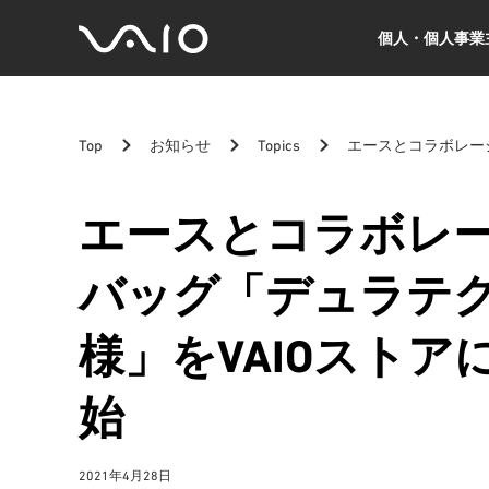
個人・個人事業
VAIO
公
式
サ
Top
お知らせ
Topics
エースとコラボレーシ
イ
ト
エースとコラボレー
バッグ「デュラテクトV
様」をVAIOスト
始
2021年4月28日