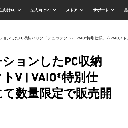
主向けPC
法人向けPC
ストア
サポート
品
ョンしたPC収納バッグ「デュラテクトV | VAIO®特別仕様」をVAIO
ションしたPC収納
 | VAIO®特別仕
アにて数量限定で販売開