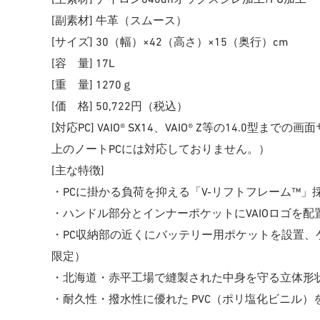
[副素材] 牛革（スムース）
[サイズ] 30（幅）×42（高さ）×15（奥行）cm
[容 量] 17L
[重 量] 1270ｇ
[価 格] 50,722円（税込）
[対応PC] VAIO® SX14、VAIO® Z等の14.0型までの
上のノートPCには対応しておりません。）
[主な特徴]
・PCに掛かる負荷を抑える「V-リフトフレーム™
・ハンドル部分とインナーポケットにVAIOロゴを
・PC収納部の近くにバッテリー用ポケットを設置
限定）
・北海道・赤平工場で縫製された中身を守る立体形
・耐久性・撥水性に優れた PVC（ポリ塩化ビニル