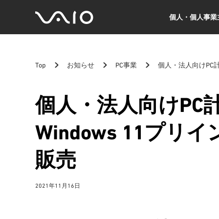
個人・個人事業
VAIO
公
式
サ
Top
お知らせ
PC事業
個人・法人向けPC計
イ
ト
個人・法人向けPC
Windows 11プ
販売
2021年11月16日