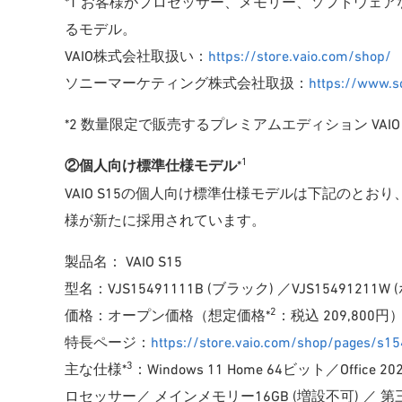
*1 お客様がプロセッサー、メモリー、ソフトウェ
るモデル。
VAIO株式会社取扱い：
https://store.vaio.com/shop/
ソニーマーケティング株式会社取扱：
https://www.so
*2 数量限定で販売するプレミアムエディション VAIO SX12
1
②個人向け標準仕様モデル
*
VAIO S15の個人向け標準仕様モデルは下記のと
様が新たに採用されています。
製品名： VAIO S15
型名：VJS15491111B (ブラック) ／VJS15491211W
2
価格：オープン価格（想定価格*
：税込 209,800円
特長ページ：
https://store.vaio.com/shop/pages/s15
3
主な仕様*
：Windows 11 Home 64ビット／Office 20
ロセッサー／ メインメモリー16GB (増設不可) ／ 第