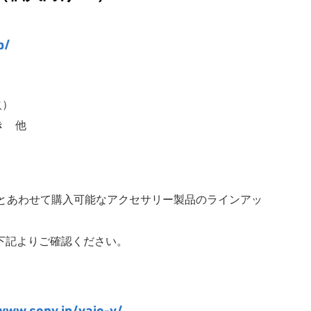
p/
火）
き 他
Cとあわせて購入可能なアクセサリー製品のラインアッ
下記よりご確認ください。
www.sony.jp/vaio-v/