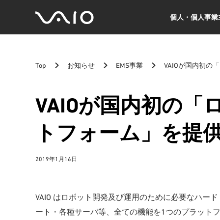
個人・個人事業
VAIO
公
式
サ
Top
お知らせ
EMS事業
VAIOが国内初
イ
ト
VAIOが国内初の
トフォーム」を提
2019年1月16日
VAIO はロボット開発及び運用のために必要なハ
ート・各種サーバ等、全ての機能を1つのプラット