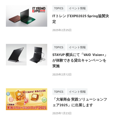
TOPICS
イベント情報
ITトレンドEXPO2025 Spring協賛決
定
2025年2月25日
TOPICS
イベント情報
STAYUP 横浜にて「VAIO Vision+」
が体験できる貸出キャンペーンを
実施
2025年2月12日
TOPICS
イベント情報
「大塚商会 実践ソリューションフ
ェア2025」に出展します
2025年1月23日