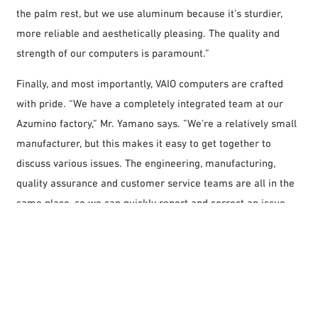
the palm rest, but we use aluminum because it’s sturdier,
more reliable and aesthetically pleasing. The quality and
strength of our computers is paramount.”
Finally, and most importantly, VAIO computers are crafted
with pride. “We have a completely integrated team at our
Azumino factory,” Mr. Yamano says. ”We’re a relatively small
manufacturer, but this makes it easy to get together to
discuss various issues. The engineering, manufacturing,
quality assurance and customer service teams are all in the
same place, so we can quickly report and correct an issue.
Chiefly a B2C manufacturer at Sony, VAIO is now heavily
targeting the B2B market. “When I became president, I
started marketing directly to corporate customers and
increased our B2B sales channels,” Mr. Yamano says. “At first,
people were surprised VAIO was available to businesses.