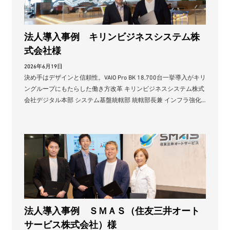
法人導入事例 キリンビジネスシステム株
式会社様
2026年6月19日
決め手はデザインと信頼性。VAIO Pro BK 18,700台一挙導入がキリ
ングループにもたらした働き方改革 キリンビジネスシステム株式
会社デジタル本部 システム基盤統轄部 統轄部長兼 インフラ強化…
法人導入事例 ＳＭＡＳ（住友三井オート
サービス株式会社）様