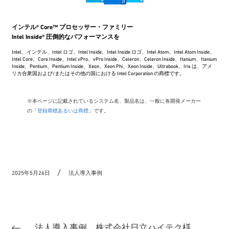
インテル® Core™ プロセッサー・ファミリー
Intel Inside® 圧倒的なパフォーマンスを
Intel、インテル、Intel ロゴ、Intel Inside、Intel Inside ロゴ、Intel Atom、Intel Atom Inside、
Intel Core、Core Inside、Intel vPro、vPro Inside、Celeron、Celeron Inside、Itanium、Itanium
Inside、Pentium、Pentium Inside、Xeon、Xeon Phi、Xeon Inside、Ultrabook、Iris は、アメ
リカ合衆国および/またはその他の国における Intel Corporation の商標です。
※本ページに記載されているシステム名、製品名は、一般に各開発メーカー
の「
登録商標あるいは商標
」です。
2025年5月26日
法人導入事例
法人導入事例 株式会社日立ハイテク様