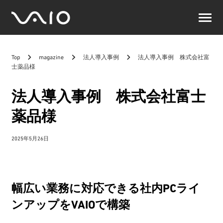
VAIO
公
式
サ
Top
magazine
法人導入事例
法人導入事例 株式会社富
イ
士薬品様
ト
法人導入事例 株式会社富士
薬品様
2025年5月26日
幅広い業務に対応できる社内PCライ
ンアップをVAIOで構築