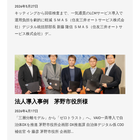
2026年5月27日
キッティングから回収検査まで、一気通貫のLCMサービス導入で
運用負担を劇的に軽減 ＳＭＡＳ（住友三井オートサービス株式会
社）デジタル統括部部長 新藤 隆信 ＳＭＡＳ（住友三井オートサ
ービス株式会社）デ…
法人導入事例 茅野市役所様
2026年4月17日
「三層分離モデル」から「ゼロトラスト」へ。VAIO一斉導入で自
治体DXを推進 茅野市役所企画部 DX推進課 自治体デジタル係 CDO
補佐官 今 藤彦 茅野市役所 企画部…