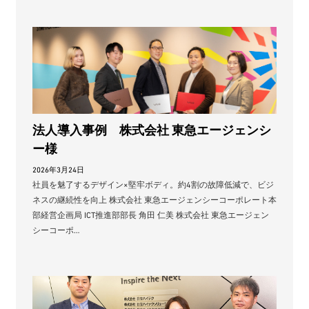
法人導入事例 株式会社 東急エージェンシ
ー様
2026年3月24日
社員を魅了するデザイン×堅牢ボディ。約4割の故障低減で、ビジ
ネスの継続性を向上 株式会社 東急エージェンシーコーポレート本
部経営企画局 ICT推進部部長 ⻆田 仁美 株式会社 東急エージェン
シーコーポ…