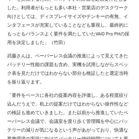
した。利用者がもっとも多い本社・営業店のデスクワーク
向けとしては、ディスプレイサイズやテンキーの有無、イ
ンタフェースが充実していることなども重視し、最終的に
もっともバランスよく要件を満たしていたVAIO Pro PHの採
用を決定しました」（竹田）
武藤さんは、ペーパーレス会議の推進によって見えてきた
バッテリー性能の課題も含め、実機を試用しながらスペッ
ク表を見ただけではわからない部分も検証したと選定当時
を振り返ります。
「要件をベースに各社の提案内容を評価し、ある程度絞り
込んだうえで、机上の提案だけではわからない操作性など
の検証も進めていきました。また以前から推進していたペ
ーパーレス会議で、会議室を渡り歩く管理職を中心にバッ
テリーの減りが気になるという声があがっており、快適な
業務環境の実現に向けてバッテリー持続時間についても要