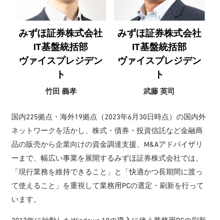
みずほ証券株式会社
みずほ証券株式会社
IT基盤統括部
IT基盤統括部
ヴァイスプレジデン
ヴァイスプレジデン
ト
ト
竹田 義孝
武藤 英司
国内225拠点・海外19拠点（2023年6月30日時点）の国内外
ネットワークを活かし、株式・債券・投資信託など金融商
品の販売から企業向けの資金調達支援、M&Aアドバイザリ
ーまで、幅広い事業を展開するみずほ証券株式会社では、
「現行業務を維持できること」と「快適かつ長期間に渡っ
て使えること」を重視して業務用PCの選定・刷新を行って
います。