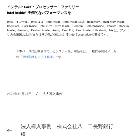
インテル® Core™ プロセッサー・ファミリー
Intel Inside® 圧倒的なパフォーマンスを
Intel、インテル、Intel ロゴ、Intel Inside、Intel Inside ロゴ、Intel Atom、Intel Atom Inside、
Intel Core、Core Inside、Intel vPro、vPro Inside、Celeron、Celeron Inside、Itanium、Itanium
Inside、Pentium、Pentium Inside、Xeon、Xeon Phi、Xeon Inside、Ultrabook、Iris は、アメ
リカ合衆国および/またはその他の国における Intel Corporation の商標です。
※本ページに記載されているシステム名、製品名は、一般に各開発メーカー
の「
登録商標あるいは商標
」です。
2023年10月27日
法人導入事例
法人導入事例 株式会社八十二長野銀行
様