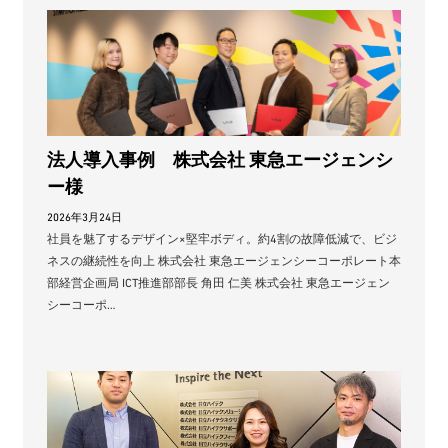
法人導入事例 株式会社 東急エージェンシ
ー様
2026年3月24日
社員を魅了するデザイン×堅牢ボディ。約4割の故障低減で、ビジ
ネスの継続性を向上 株式会社 東急エージェンシーコーポレート本
部経営企画局 ICT推進部部長 ⻆田 仁美 株式会社 東急エージェン
シーコーポ…