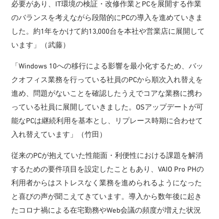
必要があり、IT環境の検証・改修作業とPCを展開する作業
のバランスを考えながら段階的にPCの導入を進めていきま
した。約1年をかけて約13,000台を本社や営業店に展開して
います」（武藤）
「Windows 10への移行による影響を最小化するため、バッ
クオフィス業務を行っている社員のPCから順次入れ替えを
進め、問題がないことを確認したうえでコアな業務に携わ
っている社員に展開していきました。OSアップデートが可
能なPCは継続利用を基本とし、リプレース時期に合わせて
入れ替えています」（竹田）
従来のPCが抱えていた性能面・利便性における課題を解消
するための要件項目を設定したこともあり、VAIO Pro PHの
利用者からはストレスなく業務を進められるようになった
と喜びの声が聞こえてきています。導入から数年後に起き
たコロナ禍による在宅勤務やWeb会議の頻度が増えた状況