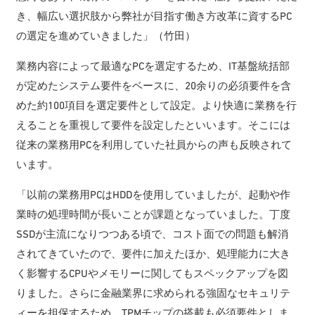
き、幅広い選択肢から弊社が目指す働き方改革に資するPC
の選定を進めていきました」（竹田）
業務内容によって最適なPCを選定するため、IT基盤統括部
が定めたシステム要件をベースに、20余りの必須要件を含
めた約100項目を選定要件として設定。より快適に業務を行
えることを重視して要件を設定したといいます。そこには
従来の業務用PCを利用していた社員からの声も反映されて
います。
「以前の業務用PCはHDDを使用していましたが、起動や作
業時の処理時間が長いことが課題となっていました。丁度
SSDが主流になりつつある頃で、コスト面での問題も解消
されてきていたので、要件に加えたほか、処理能力に大き
く影響するCPUやメモリーに関してもスペックアップを図
りました。さらに金融業界に求められる強固なセキュリテ
ィーを担保するため、TPMチップの搭載も必須要件としま