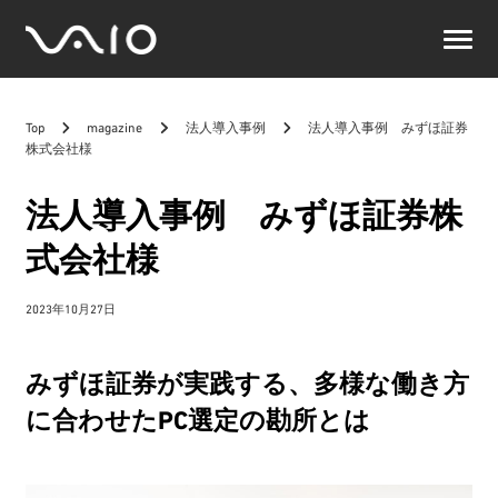
VAIO
公
式
サ
Top
magazine
法人導入事例
法人導入事例 みずほ証券
イ
株式会社様
ト
法人導入事例 みずほ証券株
式会社様
2023年10月27日
みずほ証券が実践する、多様な働き方
に合わせたPC選定の勘所とは