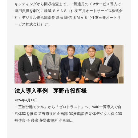
キッティングから回収検査まで、一気通貫のLCMサービス導入で
運用負担を劇的に軽減 ＳＭＡＳ（住友三井オートサービス株式会
社）デジタル統括部部長 新藤 隆信 ＳＭＡＳ（住友三井オートサ
ービス株式会社）デ…
法人導入事例 茅野市役所様
2026年4月17日
「三層分離モデル」から「ゼロトラスト」へ。VAIO一斉導入で自
治体DXを推進 茅野市役所企画部 DX推進課 自治体デジタル係 CDO
補佐官 今 藤彦 茅野市役所 企画部…