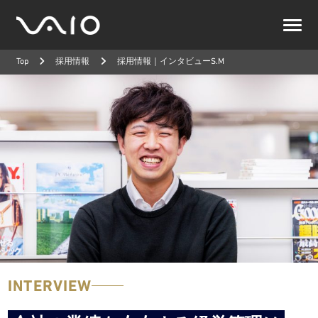
VAIO
公
Top
採用情報
採用情報｜インタビューS.M
式
サ
イ
ト
INTERVIEW