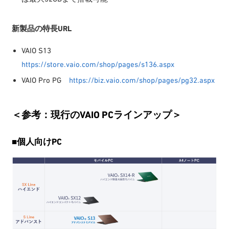
新製品の特長URL
VAIO S13
https://store.vaio.com/shop/pages/s136.aspx
VAIO Pro PG
https://biz.vaio.com/shop/pages/pg32.aspx
＜参考：現行のVAIO PCラインアップ＞
■個人向けPC