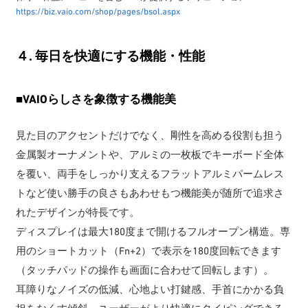
https://biz.vaio.com/shop/pages/bsol.aspx
４. 毎日を快適にする機能・性能
■
VAIOらしさを象徴する機能美
見た目のアクセントだけでなく、剛性を高める役割も担う
金属製オーナメントや、アルミの一枚板でキーボード全体
を覆い、両手をしっかり支えるフラットアルミパームレス
トなど使い勝手の良さもあわせもつ機能美が随所で追求さ
れたデザインが特長です。
ディスプレイは最大180度まで開けるフルオープン構造。専
用のショートカット（Fn+2）で表示を180度回転できます
（タッチパッドの操作も画面に合わせて回転します）。
耳障りなノイズの低減、心地よい打鍵感、手首にかかる負