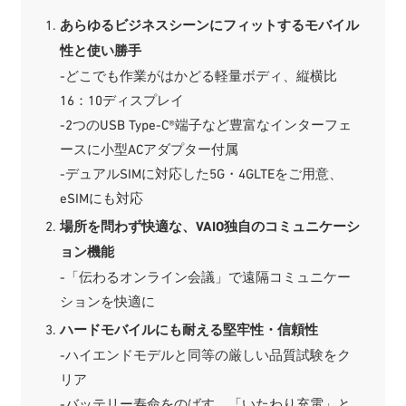
あらゆるビジネスシーンにフィットするモバイル
性と使い勝手
-どこでも作業がはかどる軽量ボディ、縦横比
16：10ディスプレイ
-2つのUSB Type-C®端子など豊富なインターフェ
ースに小型ACアダプター付属
-デュアルSIMに対応した5G・4GLTEをご用意、
eSIMにも対応
場所を問わず快適な、VAIO独自のコミュニケーシ
ョン機能
-「伝わるオンライン会議」で遠隔コミュニケー
ションを快適に
ハードモバイルにも耐える堅牢性・信頼性
-ハイエンドモデルと同等の厳しい品質試験をク
リア
-バッテリー寿命をのばす、「いたわり充電」と