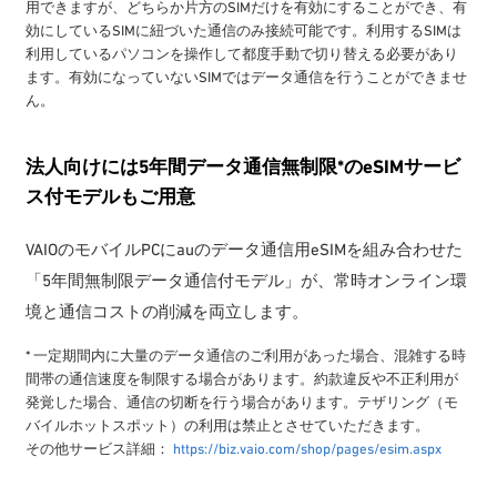
用できますが、どちらか片方のSIMだけを有効にすることができ、有
効にしているSIMに紐づいた通信のみ接続可能です。利用するSIMは
利用しているパソコンを操作して都度手動で切り替える必要があり
ます。有効になっていないSIMではデータ通信を行うことができませ
ん。
法人向けには5年間データ通信無制限*のeSIMサービ
ス付モデルもご用意
VAIOのモバイルPCにauのデータ通信用eSIMを組み合わせた
「5年間無制限データ通信付モデル」が、常時オンライン環
境と通信コストの削減を両立します。
* 一定期間内に大量のデータ通信のご利用があった場合、混雑する時
間帯の通信速度を制限する場合があります。約款違反や不正利用が
発覚した場合、通信の切断を行う場合があります。テザリング（モ
バイルホットスポット）の利用は禁止とさせていただきます。
その他サービス詳細：
https://biz.vaio.com/shop/pages/esim.aspx