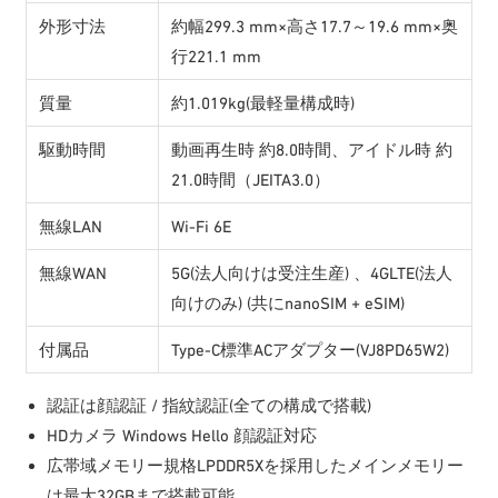
外形寸法
約幅299.3 mm×高さ17.7～19.6 mm×奥
行221.1 mm
質量
約1.019kg(最軽量構成時)
駆動時間
動画再生時 約8.0時間、アイドル時 約
21.0時間（JEITA3.0）
無線LAN
Wi-Fi 6E
無線WAN
5G(法人向けは受注生産) 、4GLTE(法人
向けのみ) (共にnanoSIM + eSIM)
付属品
Type-C標準ACアダプター(VJ8PD65W2)
認証は顔認証 / 指紋認証(全ての構成で搭載)
HDカメラ Windows Hello 顔認証対応
広帯域メモリー規格LPDDR5Xを採用したメインメモリー
は最大32GBまで搭載可能