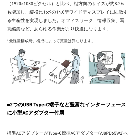
（1920×1080ピクセル）と比べ、縦方向のサイズが約8.2%
も増加し、縦横比16:9の14.0型ワイドディスプレイに匹敵す
る生産性を実現しました。オフィスワーク、情報収集、写
真編集など、あらゆる作業がより快適になります。
* 最軽量構成時。構成によって質量は異なります。
■
2つのUSB Type-C端子など豊富なインターフェース
に小型ACアダプター付属
標準ACアダプターがType-C標準ACアダプター(VJ8PD65W2)へ