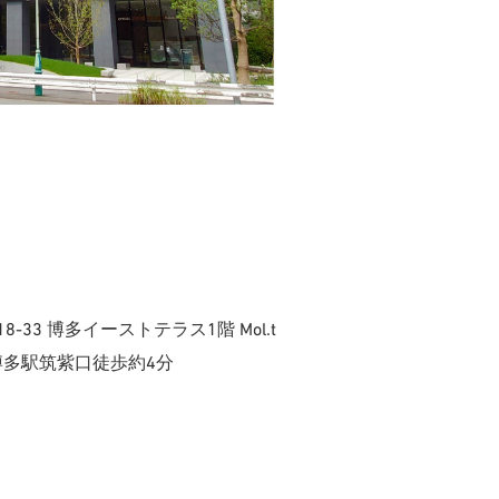
-33 博多イーストテラス1階 Mol.t
 博多駅筑紫口徒歩約4分