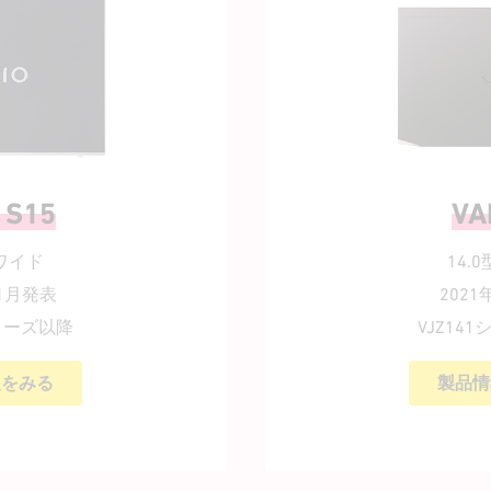
S15
VA
型ワイド
14.
11月発表
202
シリーズ以降
VJZ14
報をみる
製品情