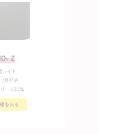
IO
Z
®
0型ワイド
1年2月発表
1シリーズ以降
報をみる