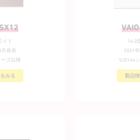
SX12
VAIO
型ワイド
14.
10月発表
2021
シリーズ以降
VJS14
報をみる
製品情