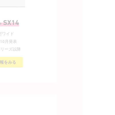
SX14
®
0型ワイド
年10月発表
4シリーズ以降
報をみる