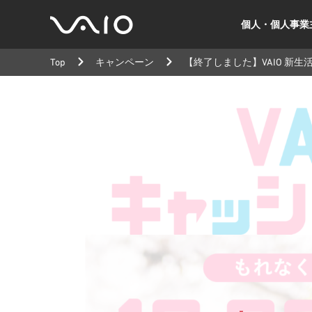
個人・個人事業
VAIO
公
Top
キャンペーン
【終了しました】VAIO 新
式
サ
イ
ト