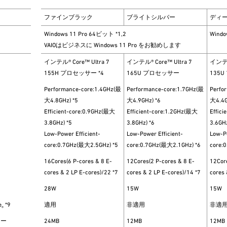
ファインブラック
ブライトシルバー
ディ
Windows 11 Pro 64ビット *1,2
Windo
VAIOはビジネスに Windows 11 Pro をお勧めします
インテル® Core™ Ultra 7
インテル® Core™ Ultra 7
インテル®
155H プロセッサー *4
165U プロセッサー
135
Performance-core:1.4GHz(最
Performance-core:1.7GHz(最
Perfo
大4.8GHz) *5
大4.9GHz) *6
大4.4G
Efficient-core:0.9GHz(最大
Efficient-core:1.2GHz(最大
Effic
3.8GHz) *5
3.8GHz) *6
3.6GHz
Low-Power Efficient-
Low-Power Efficient-
Low-Po
core:0.7GHz(最大2.5GHz) *5
core:0.7GHz(最大2.1GHz) *6
core:
16Cores(6 P-cores & 8 E-
12Cores(2 P-cores & 8 E-
12Core
cores & 2 LP E-cores)/22 *7
cores & 2 LP E-cores)/14 *7
cores 
28W
15W
15W
e
*9
適用
非適用
非適
®
リー
24MB
12MB
12MB