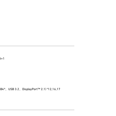
t×1
USB 3.2、DisplayPort™ 2.1) *12,16,17