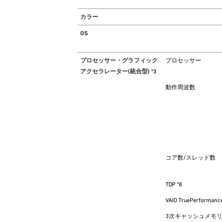
カラー
OS
プロセッサー・グラフィック
プロセッサー
アクセラレーター(統合型) *3
動作周波数
コア数/スレッド数
TDP *8
VAIO TruePerformanc
3次キャッシュメモ