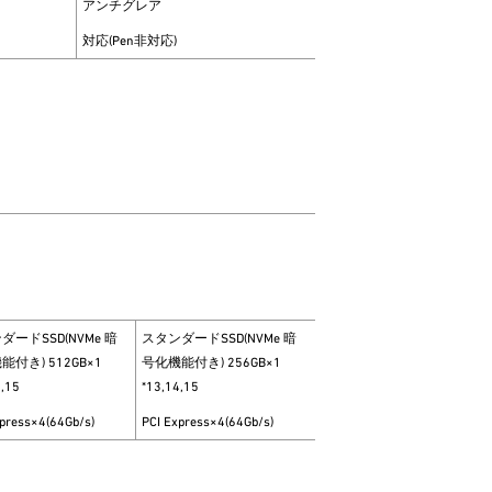
アンチグレア
対応(Pen非対応)
ダードSSD(NVMe 暗
スタンダードSSD(NVMe 暗
付き) 512GB×1
号化機能付き) 256GB×1
4,15
*13,14,15
xpress×4(64Gb/s)
PCI Express×4(64Gb/s)