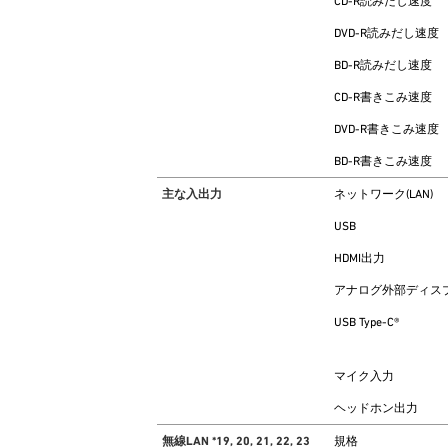
CD-R読みだし速度
DVD-R読みだし速度
BD-R読みだし速度
CD-R書きこみ速度
DVD-R書きこみ速度
BD-R書きこみ速度
主な入出力
ネットワーク(LAN)
USB
HDMI出力
アナログ外部ディス
USB Type-C®
マイク入力
ヘッドホン出力
無線LAN *19, 20, 21, 22, 23
規格