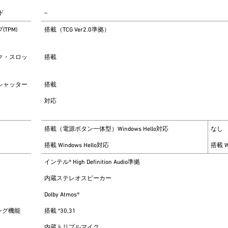
ド
–
TPM)
搭載（TCG Ver2.0準拠）
ク・スロッ
搭載
シャッター
搭載
対応
搭載（電源ボタン一体型）Windows Hello対応
なし
搭載 Windows Hello対応
搭載 W
インテル® High Definition Audio準拠
内蔵ステレオスピーカー
Dolby Atmos®
ング機能
搭載 *30,31
内蔵トリプルマイク