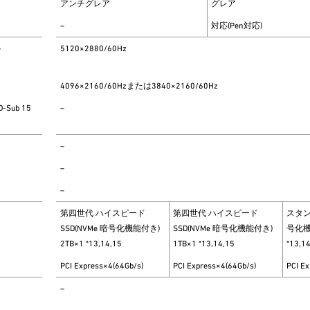
アンチグレア
グレア
–
対応(Pen対応)
-
5120×2880/60Hz
4096×2160/60Hzまたは3840×2160/60Hz
Sub 15
–
–
–
–
第四世代 ハイスピード
第四世代 ハイスピード
スタン
SSD(NVMe 暗号化機能付き)
SSD(NVMe 暗号化機能付き)
号化機能
2TB×1 *13,14,15
1TB×1 *13,14,15
*13,1
PCI Express×4(64Gb/s)
PCI Express×4(64Gb/s)
PCI E
–