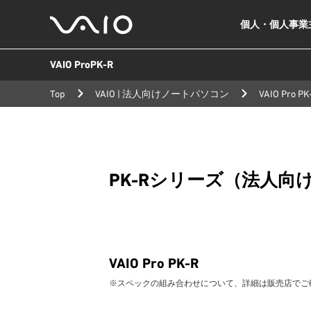
個人・個人事業
VAIO
公
VAIO ProPK-R
式
サ
Top
VAIO | 法人向けノートパソコン
VAIO Pro P
イ
ト
PK-Rシリーズ（法人
VAIO
Pro PK
-R
※スペックの組み合わせについて、詳細は販売店でご