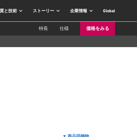
質と技術
ストーリー
企業情報
Global
特長
仕様
価格をみる
▼ 商品同梱物