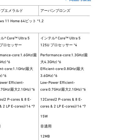
ープエメラルド
アーバンブロンズ
ws 11 Home 64ビット *1,2
 Core™ Ultra 5
インテル® Core™ Ultra 5
U プロセッサー
125U プロセッサー *4
rmance-core:1.6GHz(最
Performance-core:1.3GHz(最
Hz) *6
大4.3GHz) *6
ient-core:1.1GHz(最大
Efficient-core:0.8GHz(最大
) *6
3.6GHz) *6
wer Efficient-
Low-Power Efficient-
0.7GHz(最大2.1GHz) *6
core:0.7GHz(最大2.1GHz) *6
s(2 P-cores & 8 E-
12Cores(2 P-cores & 8 E-
& 2 LP E-cores)/14 *7
cores & 2 LP E-cores)/14 *7
15W
用
非適用
12MB