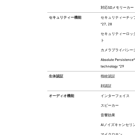
対応SDメモリーカー
セキュリティー機能
セキュリティーチップ(
*27, 28
セキュリティーロッ
ト
カメラプライバシー
Absolute Persistence®
technology *29
生体認証
指紋認証
顔認証
オーディオ機能
インターフェイス
スピーカー
音響効果
AIノイズキャンセリ
マイクロホン