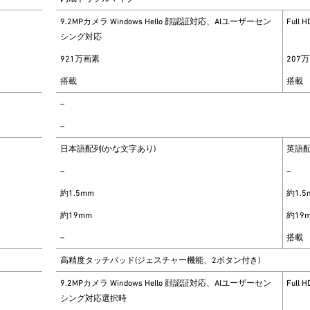
9.2MPカメラ Windows Hello 顔認証対応、AIユーザーセン
Full
シング対応
921万画素
207
搭載
搭載
–
–
日本語配列(かな文字あり)
英語
–
–
約1.5mm
約1.5
約19mm
約19
–
搭載
高精度タッチパッド(ジェスチャー機能、2ボタン付き)
9.2MPカメラ Windows Hello 顔認証対応、AIユーザーセン
Full
シング対応選択時