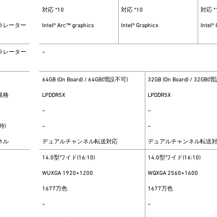
対応 *10
対応 *10
対応 *
ラレーター
Intel® Arc™ graphics
Intel® Graphics
Intel®
ラレーター
–
64GB (On Board) / 64GB(増設不可)
32GB (On Board) / 32GB
規格
LPDDR5X
LPDDR5X
–
–
時)
–
–
ネル
デュアルチャンネル転送対応
デュアルチャンネル転送
14.0型ワイド(16:10)
14.0型ワイド(16:10)
WUXGA 1920×1200
WQXGA 2560×1600
1677万色
1677万色
–
–