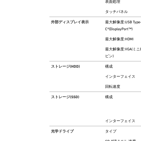
表面処理
タッチパネル
外部ディスプレイ表示
最大解像度:USB Type
C®(DisplayPort™)
最大解像度:HDMI
最大解像度:VGA(ミニD-
ピン)
ストレージ(HDD)
構成
インターフェイス
回転速度
ストレージ(SSD)
構成
インターフェイス
光学ドライブ
タイプ