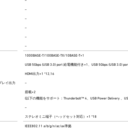
–
–
–
–
–
–
1000BASE-T/100BASE-TX/10BASE-T×1
USB 5Gbps (USB 3.0) port 給電機能付き×1、USB 5Gbps (USB 3.0) por
HDMI出力×1 *12,16
プレイ出力
–
搭載×2
(以下の機能をサポート：Thunderbolt™ 4、USB Power Delivery 、USB4®、
–
ステレオミニ端子（ヘッドセット対応）×1 *18
IEEE802.11 a/b/g/n/ac/ax準拠