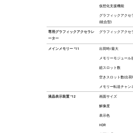
仮想化支援機能
グラフィックアクセ
(統合型)
専用グラフィックアクセラレ
グラフィックアクセ
ーター
メインメモリー *11
出荷時/最大
メモリーモジュール
総スロット数
空きスロット数(出荷
メモリー転送チャン
液晶表示装置 *12
画面サイズ
解像度
表示色
HDR