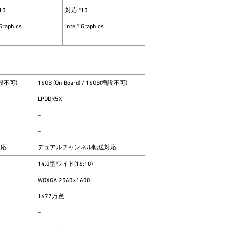
10
対応 *10
 Graphics
Intel® Graphics
(増設不可)
16GB (On Board) / 16GB(増設不可)
LPDDR5X
–
–
対応
デュアルチャンネル転送対応
14.0型ワイド(16:10)
WQXGA 2560×1600
1677万色
–