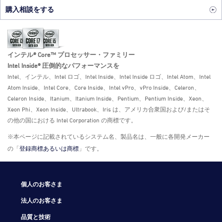
購入相談をする
インテル® Core™ プロセッサー・ファミリー
Intel Inside® 圧倒的なパフォーマンスを
Intel、インテル、Intel ロゴ、Intel Inside、Intel Inside ロゴ、Intel Atom、Intel
Atom Inside、Intel Core、Core Inside、Intel vPro、vPro Inside、Celeron、
Celeron Inside、Itanium、Itanium Inside、Pentium、Pentium Inside、Xeon、
Xeon Phi、Xeon Inside、Ultrabook、Iris は、アメリカ合衆国および/またはそ
の他の国における Intel Corporation の商標です。
※本ページに記載されているシステム名、製品名は、一般に各開発メーカー
の「
登録商標あるいは商標
」です。
個人のお客さま
法人のお客さま
品質と技術