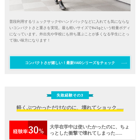
普段利用するリュックサックやハンドバックなどに入れても気にならな
いコンパクトさと重さを実現。最も軽いサイズで845gという軽量ボディ
になっています。外出先や学校にも持ち運ぶことが多くなる学生にとっ
て強い味方になります！
コンパクトさが嬉しい！最新VAIOシリーズをチェック
失敗経験その3
軽くぶつかっただけなのに、壊れてショック……
大学在学中は使いたかったのに、ちょ
っとした衝撃で壊れてしまった……