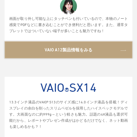
画面が取り外し可能な上にタッチペンも付いているので、本物のノート
感覚でPDFなどに書き込むことができ便利だと思います。また、通常タ
ブレットではついていない端子が多いことも魅力ですね！
VAIO A12製品情報をみる
VAIO
SX14
®
13.3インチ液晶のVAIO® S13のサイズ感に14.0インチ液晶を搭載！ディ
スプレイの余白を削ったスリムベゼルを採用したハイスペックモデルで
す。大画面なのに約999g～という軽さも魅力。話題の4K液晶も選択可
能だから、レポートやプレゼン作成がはかどるだけでなく、ネット動画
も楽しめるかも？！