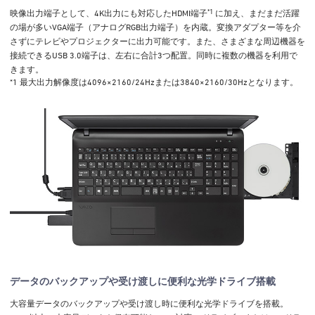
*1
映像出力端子として、4K出力にも対応したHDMI端子
に加え、まだまだ活躍
の場が多いVGA端子（アナログRGB出力端子）を内蔵。変換アダプター等を介
さずにテレビやプロジェクターに出力可能です。また、さまざまな周辺機器を
接続できるUSB 3.0端子は、左右に合計3つ配置。同時に複数の機器を利用で
きます。
*1 最大出力解像度は4096×2160/24Hzまたは3840×2160/30Hzとなります。
データのバックアップや受け渡しに便利な光学ドライブ搭載
大容量データのバックアップや受け渡し時に便利な光学ドライブを搭載。