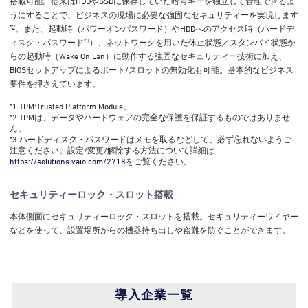
搭載可能。従来はHDDやSSDに保存していた暗号キーを独立して管理できるよ
うにすることで、ビジネスの現場に必要な強固なセキュリティーを実現します
*2
。また、起動時（パワーオンパスワード）やHDDへのアクセス時（ハードデ
*3
ィスク・パスワード
）、ネットワークを用いた休止状態／スタンバイ状態か
らの起動時（Wake On Lan）に動作する強固なセキュリティー技術に加え、
BIOSセットアップによるポート/スロットの無効化も可能。基本的なビジネス
要件を押さえています。
*1 TPM:Trusted Platform Module。
*2 TPMは、データやハードウェアの完全な保護を保証するものではありませ
ん。
*3 ハードディスク・パスワードはメモを取るなどして、必ず忘れないようご
注意ください。設定/変更/解除する方法について詳細は
https://solutions.vaio.com/2718
をご覧ください。
セキュリティーロック・スロット搭載
本体側面にセキュリティーロック・スロットを搭載。セキュリティーワイヤー
などを使って、設置場所からの機器持ち出しや盗難を防ぐことができます。