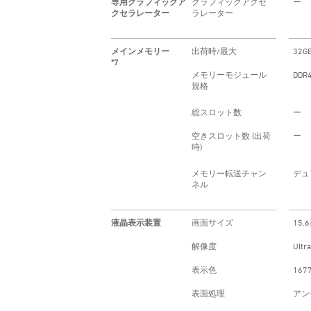
専用グラフィックア
グラフィックアクセ
ー
クセラレーター
ラレーター
メインメモリー
出荷時/最大
32G
*7
メモリーモジュール
DDR
規格
総スロット数
ー
空きスロット数 (出荷
ー
時)
メモリー転送チャン
デュ
ネル
液晶表示装置
画面サイズ
15.
解像度
Ultr
表示色
167
表面処理
アン