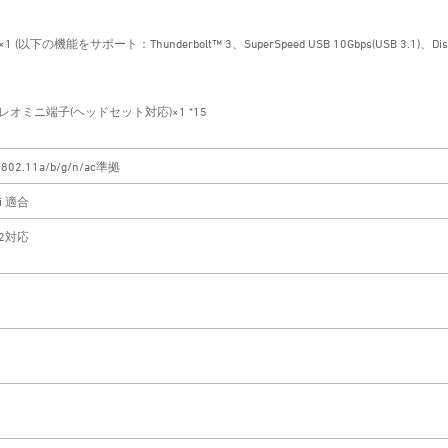
1 (以下の機能をサポート：Thunderbolt™ 3、SuperSpeed USB 10Gbps(USB 3.1)、Display
レオミニ端子(ヘッドセット対応)×1 *15
 802.11a/b/g/n/ac準拠
Fi 適合
A2対応