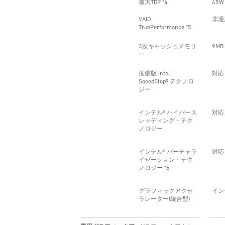
最大TDP *4
45W
VAIO
非適
TruePerformance *5
3次キャッシュメモリ
9MB
ー
拡張版 Intel
対応
SpeedStep® テクノロ
ジー
インテル® ハイパース
対応
レッディング・テク
ノロジー
インテル® バーチャラ
対応
イゼーション・テク
ノロジー *6
グラフィックアクセ
イン
ラレーター(統合型)