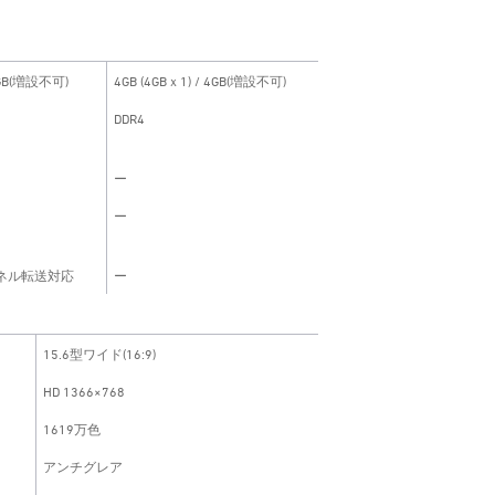
 8GB(増設不可)
4GB (4GBｘ1) / 4GB(増設不可)
DDR4
ー
ー
ネル転送対応
ー
15.6型ワイド(16:9)
HD 1366×768
1619万色
アンチグレア