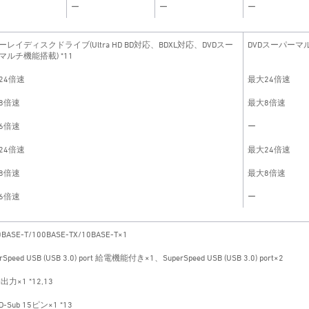
ー
ー
ー
ーレイディスクドライブ(Ultra HD BD対応、BDXL対応、DVDスー
DVDスーパーマ
マルチ機能搭載) *11
24倍速
最大24倍速
8倍速
最大8倍速
6倍速
ー
24倍速
最大24倍速
8倍速
最大8倍速
6倍速
ー
0BASE-T/100BASE-TX/10BASE-T×1
rSpeed USB (USB 3.0) port 給電機能付き×1、SuperSpeed USB (USB 3.0) port×2
I出力×1 *12,13
-Sub 15ピン×1 *13