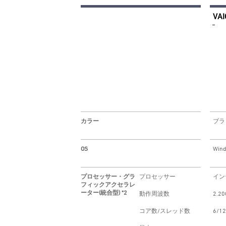
VAI
カラー
ブラ
OS
Win
プロセッサー・グラ
プロセッサー
インテ
フィックアクセラレ
ーター(統合型) *2
動作周波数
2.20
コア数/スレッド数
6/12