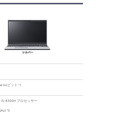
me 64ビット *1
™ i5-8300H プロセッサー
Hz) *3