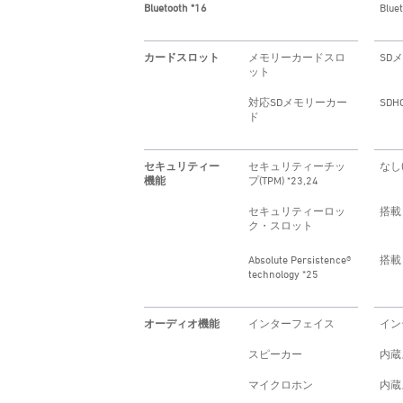
Bluetooth *16
Blue
カードスロット
メモリーカードスロ
SD
ット
対応SDメモリーカー
SDH
ド
セキュリティー
セキュリティーチッ
なし(I
機能
プ(TPM) *23,24
セキュリティーロッ
搭載
ク・スロット
Absolute Persistence®
搭載
technology *25
オーディオ機能
インターフェイス
インテル
スピーカー
内蔵
マイクロホン
内蔵