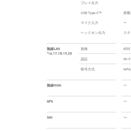
プレイ出力
USB Type-C™
搭載×
マイク入力
ー
ヘッドホン出力
ステ
無線LAN
規格
IEEE
*16,17,18,19,20
認証
Wi-
暗号方式
WP
無線WAN
ー
GPS
ー
SIM
ー