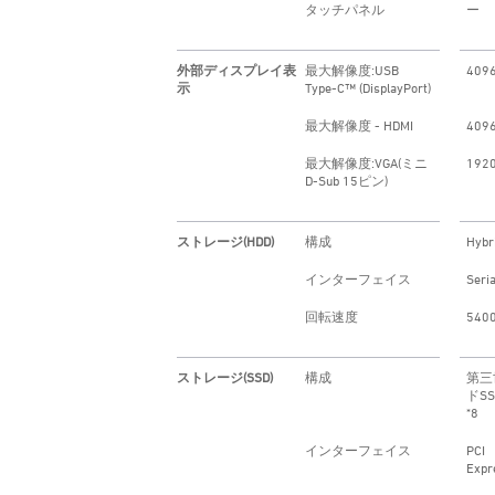
タッチパネル
ー
外部ディスプレイ表
最大解像度:USB
409
示
Type-C™ (DisplayPort)
最大解像度 - HDMI
409
最大解像度:VGA(ミニ
192
D-Sub 15ピン)
ストレージ(HDD)
構成
Hybr
インターフェイス
Seri
回転速度
540
ストレージ(SSD)
構成
第三
ドSS
*8
インターフェイス
PCI
Expr