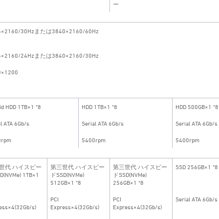
ー
6×2160/30Hzまたは3840×2160/60Hz
6×2160/24Hzまたは3840×2160/30Hz
0×1200
id HDD 1TB×1 *8
HDD 1TB×1 *8
HDD 500GB×1 *8
al ATA 6Gb/s
Serial ATA 6Gb/s
Serial ATA 6Gb/s
0rpm
5400rpm
5400rpm
世代 ハイスピー
第三世代 ハイスピー
第三世代 ハイスピー
SSD 256GB×1 *8
D(NVMe) 1TB×1
ドSSD(NVMe)
ドSSD(NVMe)
512GB×1 *8
256GB×1 *8
PCI
PCI
Serial ATA 6Gb/s
ess×4(32Gb/s)
Express×4(32Gb/s)
Express×4(32Gb/s)