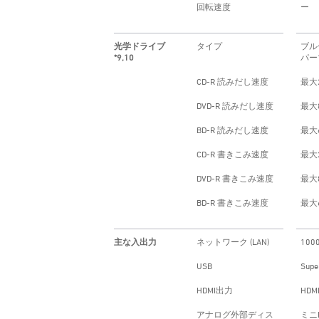
回転速度
ー
光学ドライブ
タイプ
ブル
*9,10
パー
CD-R 読みだし速度
最大
DVD-R 読みだし速度
最大
BD-R 読みだし速度
最大
CD-R 書きこみ速度
最大
DVD-R 書きこみ速度
最大
BD-R 書きこみ速度
最大
主な入出力
ネットワーク (LAN)
100
USB
Supe
HDMI出力
HDM
アナログ外部ディス
ミニD