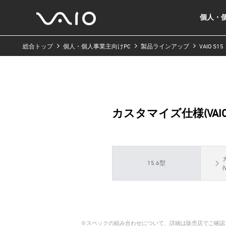
個人・個
総合トップ
個人・個人事業主向けPC
製品ラインアップ
VAIO S15
カスタマイズ仕様(VAIO O
15.6型
(
※スペックの組み合わせについて、詳細は販売店でご確認